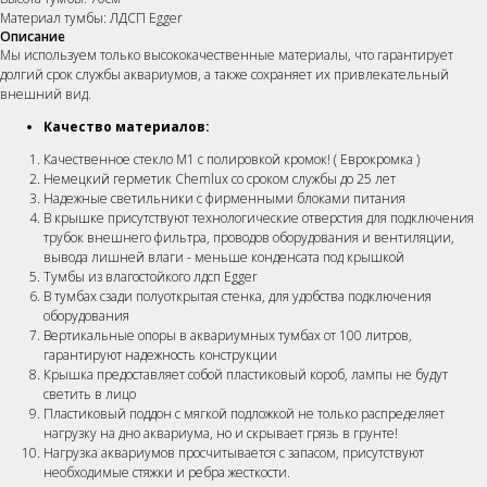
Материал тумбы: ЛДСП Egger
Описание
Мы используем только высококачественные материалы, что гарантирует
долгий срок службы аквариумов, а также сохраняет их привлекательный
внешний вид.
Качество материалов:
Качественное стекло М1 с полировкой кромок! ( Еврокромка )
Немецкий герметик Chemlux со сроком службы до 25 лет
Надежные светильники c фирменными блоками питания
В крышке присутствуют технологические отверстия для подключения
трубок внешнего фильтра, проводов оборудования и вентиляции,
вывода лишней влаги - меньше конденсата под крышкой
Тумбы из влагостойкого лдсп Egger
В тумбах сзади полуоткрытая стенка, для удобства подключения
оборудования
Вертикальные опоры в аквариумных тумбах от 100 литров,
гарантируют надежность конструкции
Крышка предоставляет собой пластиковый короб, лампы не будут
светить в лицо
Пластиковый поддон с мягкой подложкой не только распределяет
нагрузку на дно аквариума, но и скрывает грязь в грунте!
Нагрузка аквариумов просчитывается с запасом, присутствуют
необходимые стяжки и ребра жесткости.