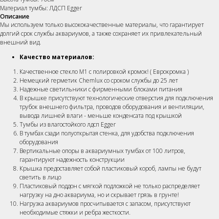
Материал тумбы: ЛДСП Egger
Описание
Мы используем только высококачественные материалы, что гарантирует
долгий срок службы аквариумов, а также сохраняет их привлекательный
внешний вид.
Качество материалов:
Качественное стекло М1 с полировкой кромок! ( Еврокромка )
Немецкий герметик Chemlux со сроком службы до 25 лет
Надежные светильники c фирменными блоками питания
В крышке присутствуют технологические отверстия для подключения
трубок внешнего фильтра, проводов оборудования и вентиляции,
вывода лишней влаги - меньше конденсата под крышкой
Тумбы из влагостойкого лдсп Egger
В тумбах сзади полуоткрытая стенка, для удобства подключения
оборудования
Вертикальные опоры в аквариумных тумбах от 100 литров,
гарантируют надежность конструкции
Крышка предоставляет собой пластиковый короб, лампы не будут
светить в лицо
Пластиковый поддон с мягкой подложкой не только распределяет
нагрузку на дно аквариума, но и скрывает грязь в грунте!
Нагрузка аквариумов просчитывается с запасом, присутствуют
необходимые стяжки и ребра жесткости.