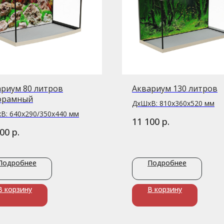
риум 80 литров
Аквариум 130 литров
орамный
ДxШxВ: 810x360x520 мм
В: 640x290/350x440 мм
р.
11 100
р.
500
Подробнее
Подробнее
В корзину
В корзину