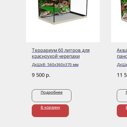
Террариум 60 литров для
Аква
красноухой черепахи
пан
ДxШxВ: 560x360x370 мм
ДxШx
р.
9 500
11 
Подробнее
В корзину