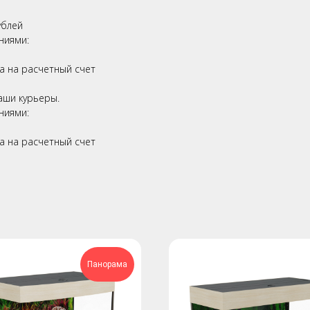
й
ублей
ниями:
а на расчетный счет
аши курьеры.
ниями:
а на расчетный счет
Панорама