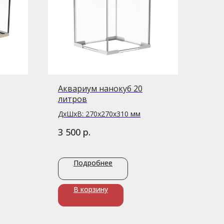
Аквариум нанокуб 20
литров
ДxШxВ: 270x270x310 мм
р.
3 500
Подробнее
В корзину