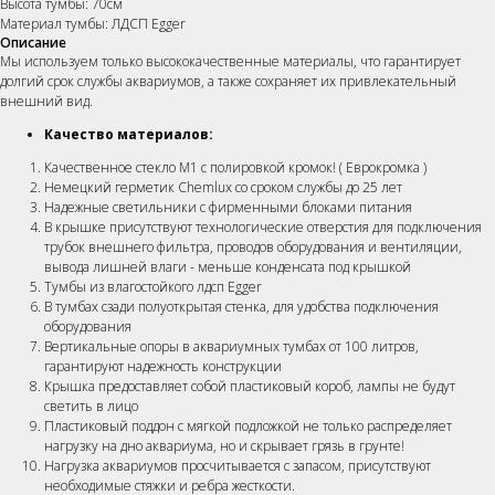
Высота тумбы: 70см
Материал тумбы: ЛДСП Egger
Описание
Мы используем только высококачественные материалы, что гарантирует
долгий срок службы аквариумов, а также сохраняет их привлекательный
внешний вид.
Качество материалов:
Качественное стекло М1 с полировкой кромок! ( Еврокромка )
Немецкий герметик Chemlux со сроком службы до 25 лет
Надежные светильники c фирменными блоками питания
В крышке присутствуют технологические отверстия для подключения
трубок внешнего фильтра, проводов оборудования и вентиляции,
вывода лишней влаги - меньше конденсата под крышкой
Тумбы из влагостойкого лдсп Egger
В тумбах сзади полуоткрытая стенка, для удобства подключения
оборудования
Вертикальные опоры в аквариумных тумбах от 100 литров,
гарантируют надежность конструкции
Крышка предоставляет собой пластиковый короб, лампы не будут
светить в лицо
Пластиковый поддон с мягкой подложкой не только распределяет
нагрузку на дно аквариума, но и скрывает грязь в грунте!
Нагрузка аквариумов просчитывается с запасом, присутствуют
необходимые стяжки и ребра жесткости.