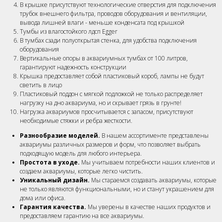
В крышке присутствуют технологические отверстия для подключения
трубок внешнего фильтра, проводов оборудования и вентиляции,
вывода лишней влаги - меньше конденсата под крышкой
Тумбы из влагостойкого лдсп Egger
В тумбах сзади полуоткрытая стенка, для удобства подключения
оборудования
Вертикальные опоры в аквариумных тумбах от 100 литров,
гарантируют надежность конструкции
Крышка предоставляет собой пластиковый короб, лампы не будут
светить в лицо
Пластиковый поддон с мягкой подложкой не только распределяет
нагрузку на дно аквариума, но и скрывает грязь в грунте!
Нагрузка аквариумов просчитывается с запасом, присутствуют
необходимые стяжки и ребра жесткости.
Разнообразие моделей.
В нашем ассортименте представлены
аквариумы различных размеров и форм, что позволяет выбрать
подходящую модель для любого интерьера.
Простота в уходе.
Мы учитываем потребности наших клиентов и
создаем аквариумы, которые легко чистить.
Уникальный дизайн.
Мы стараемся создавать аквариумы, которые
не только являются функциональными, но и станут украшением для
дома или офиса.
Гарантия качества.
Мы уверены в качестве наших продуктов и
предоставляем гарантию на все аквариумы.