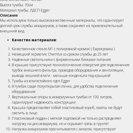
Высота тумбы: 70см
Материал тумбы: ЛДСП Egger
Описание
Мы используем только высококачественные материалы, что гарантирует
долгий срок службы аквариумов, а также сохраняет их привлекательный
внешний вид.
Качество материалов:
Качественное стекло М1 с полировкой кромок! ( Еврокромка )
Немецкий герметик Chemlux со сроком службы до 25 лет
Надежные светильники c фирменными блоками питания
В крышке присутствуют технологические отверстия для подключения
трубок внешнего фильтра, проводов оборудования и вентиляции,
вывода лишней влаги - меньше конденсата под крышкой
Тумбы из влагостойкого лдсп Egger
В тумбах сзади полуоткрытая стенка, для удобства подключения
оборудования
Вертикальные опоры в аквариумных тумбах от 100 литров,
гарантируют надежность конструкции
Крышка предоставляет собой пластиковый короб, лампы не будут
светить в лицо
Пластиковый поддон с мягкой подложкой не только распределяет
нагрузку на дно аквариума, но и скрывает грязь в грунте!
Нагрузка аквариумов просчитывается с запасом, присутствуют