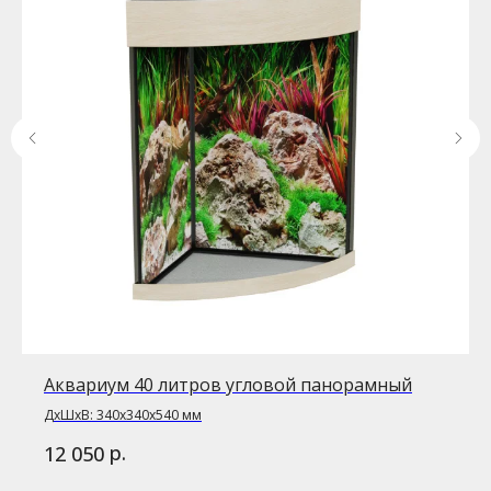
Аквариум 40 литров угловой панорамный
ДxШxВ: 340x340x540 мм
р.
12 050